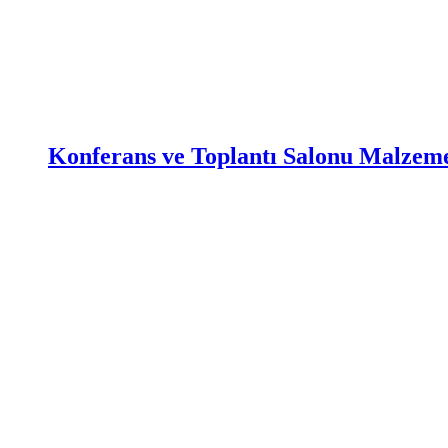
Konferans ve Toplantı Salonu Malzeme