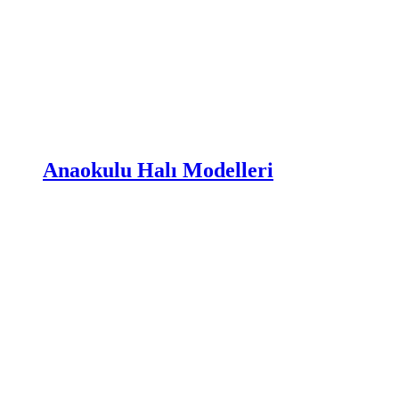
Anaokulu Halı Modelleri