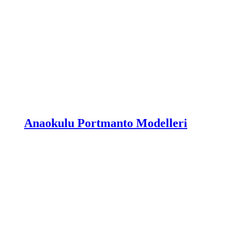
Anaokulu Portmanto Modelleri