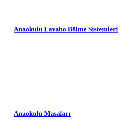
Anaokulu Lavabo Bölme Sistemleri
Anaokulu Masaları