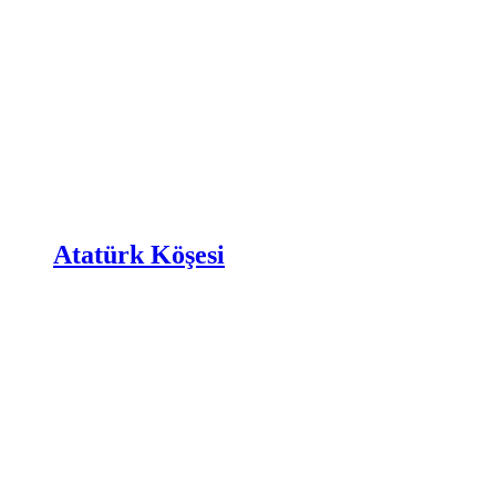
Atatürk Köşesi