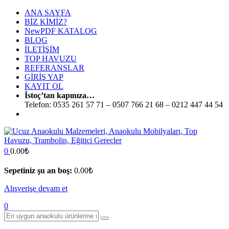
ANA SAYFA
BİZ KİMİZ?
New
PDF KATALOG
BLOG
İLETİŞİM
TOP HAVUZU
REFERANSLAR
GİRİŞ YAP
KAYIT OL
İstoç’tan kapınıza…
Telefon:
0535 261 57 71 – 0507 766 21 68 – 0212 447 44 54
0
0.00
₺
Sepetiniz şu an boş:
0.00
₺
Alışverişe devam et
0