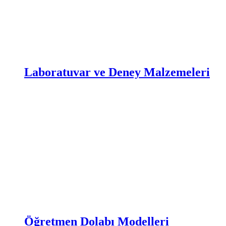
Laboratuvar ve Deney Malzemeleri
Öğretmen Dolabı Modelleri