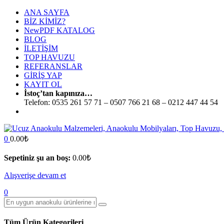
ANA SAYFA
BİZ KİMİZ?
New
PDF KATALOG
BLOG
İLETİŞİM
TOP HAVUZU
REFERANSLAR
GİRİŞ YAP
KAYIT OL
İstoç’tan kapınıza…
Telefon:
0535 261 57 71 – 0507 766 21 68 – 0212 447 44 54
0
0.00
₺
Sepetiniz şu an boş:
0.00
₺
Alışverişe devam et
0
Tüm Ürün Kategorileri