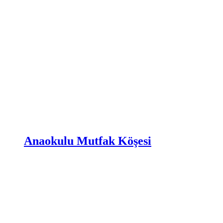
Anaokulu Mutfak Köşesi