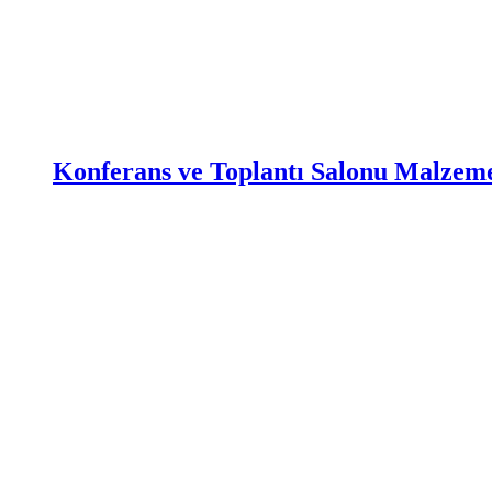
Konferans ve Toplantı Salonu Malzeme