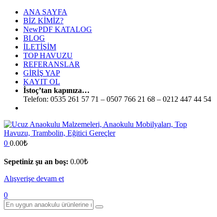
ANA SAYFA
BİZ KİMİZ?
New
PDF KATALOG
BLOG
İLETİŞİM
TOP HAVUZU
REFERANSLAR
GİRİŞ YAP
KAYIT OL
İstoç’tan kapınıza…
Telefon:
0535 261 57 71 – 0507 766 21 68 – 0212 447 44 54
0
0.00
₺
Sepetiniz şu an boş:
0.00
₺
Alışverişe devam et
0