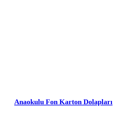
Anaokulu Fon Karton Dolapları