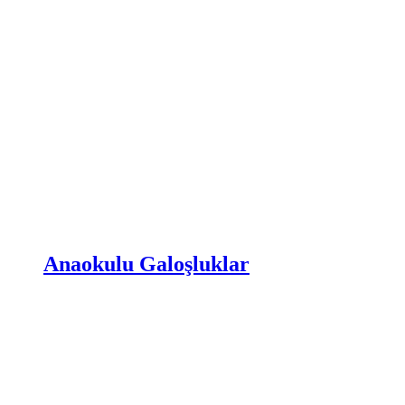
Anaokulu Galoşluklar