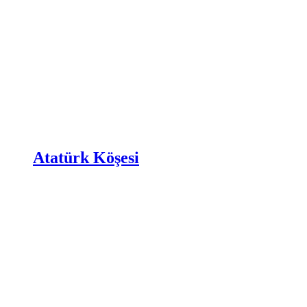
Atatürk Köşesi