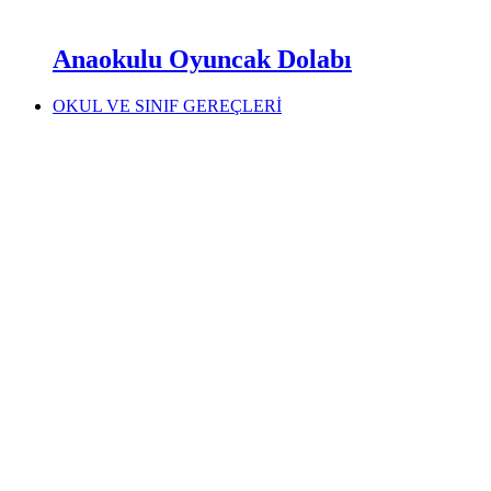
Anaokulu Oyuncak Dolabı
OKUL VE SINIF GEREÇLERİ