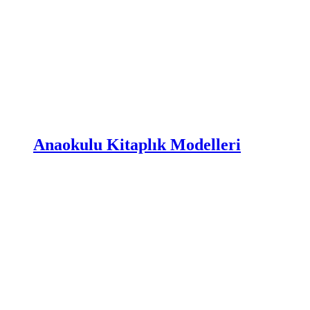
Anaokulu Kitaplık Modelleri