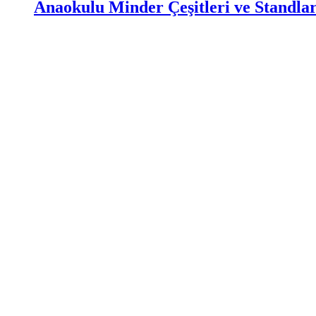
Anaokulu Minder Çeşitleri ve Standla