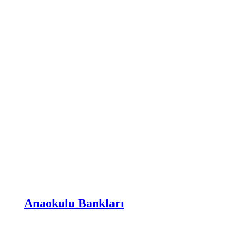
Anaokulu Bankları