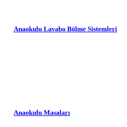
Anaokulu Lavabo Bölme Sistemleri
Anaokulu Masaları